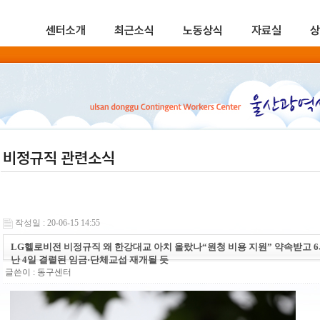
센터소개
최근소식
노동상식
자료실
상
비정규직 관련소식
작성일 : 20-06-15 14:55
LG헬로비전 비정규직 왜 한강대교 아치 올랐나“원청 비용 지원” 약속받고 6
난 4일 결렬된 임금·단체교섭 재개될 듯
글쓴이 :
동구센터