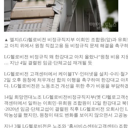
▲ 엘지(LG)헬로비전 비정규직지부 이희민 조합원(앞)과 유희
교 아치 위에서 원청 직접고용 등 비정규직 문제 해결을 촉구하
LG헬로비전 비정규직 왜 한강대교 아치 올랐나“원청 비용 지원
… 지난 4일 결렬된 임금·단체교섭 재개될 듯
LG헬로비전 고객센터에서 케이블TV·인터넷을 설치·수리·철거
2일 오후 원청에 처우개선 합의 이행을 촉구하며 한강대교 아
다. LG헬로비전은 노동조건 개선을 위한 추가 비용을 부담하
14일 희망연대노조 LG헬로비전비정규직지부(옛 CJ헬로고객
객센터에서 일하는 이희민·유희원 조합원이 12일 한강대교 북단 
·2020년 임금·단체교섭이 결렬된 직후 LG헬로비전 모회사인 
막농성을 했지만, 원청이 태도 변화를 보이지 않으면서 고공농
지난 3월 LG헬로비전은 노조와 ‘홈서비스센터(고객센터) 조합