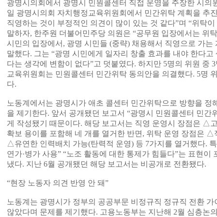
광명시의회에서 광명시 민원콜센터 직접 운영을 주장한 시의원이
일 광명시의회 자치행정교육위원회에서 민간위탁 계획을 추진
직영하는 것이 부정적인 의견이 많이 있는 것 같다”며 “위탁이
말하자, 한주원 더불어민주당 의원은 “공무원 입장에서는 위탁
시민의 입장에서, 광명 시민들 (중략) 채용해서 직영으로 가는
말했다. 그는 “광명 시민에게 일자리 창출 효과를 내야 한다고
다는 생각에 변함이 없다”고 덧붙였다. 하지만 5명의 위원 중 3
교육위원회는 민원콜센터 민간위탁 동의안을 의결했다. 5명 
다.
노동계에서는 광명시가 애초 콜센터 민간위탁으로 방향을 정해
을 제기한다. 앞서 공개됐던 보고서 “광명시 민원콜센터 민간
게 작성됐기 때문이다. 해당 보고서는 직영 운영시 장점은 △
확보 용이를 포함해 네 개를 열거한 반면, 위탁 운영 장점은 
△유연한 인력배치 가능(탄력적 운영) 등 7가지를 열거했다. 특
연가·병가 사용” “노조 활동에 대한 통제가 힘들다”는 표현이
냈다. 지난 6월 공개됐던 해당 보고서는 비공개로 전환됐다.
“현장 노동자 의견 반영 안 돼”
노동계는 광명시가 정부의 공공부문 비정규직 정규직 전환 가
않았다며 문제를 제기했다. 고용노동부는 지난해 2월 심층논의