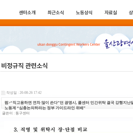
센터소개
최근소식
노동상식
자료실
상
비정규직 관련소식
작성일 : 20-08-26 17:42
펌>“직고용하면 연차 많이 쓴다”던 광명시, 콜센터 민간위탁 결국 강행지난
노동계 “심층논의하라는 정부 가이드라인 위배”
글쓴이 :
동구센터