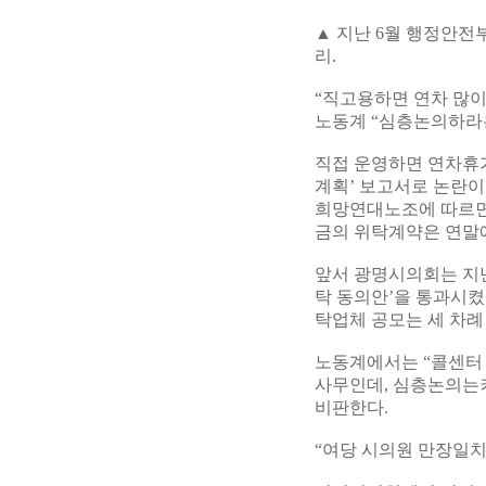
▲ 지난 6월 행정안전
리.
“직고용하면 연차 많이
노동계 “심층논의하라
직접 운영하면 연차휴
계획’ 보고서로 논란이
희망연대노조에 따르면 
금의 위탁계약은 연말
앞서 광명시의회는 지난
탁 동의안’을 통과시켰
탁업체 공모는 세 차
노동계에서는 “콜센터
사무인데, 심층논의는
비판한다.
“여당 시의원 만장일치