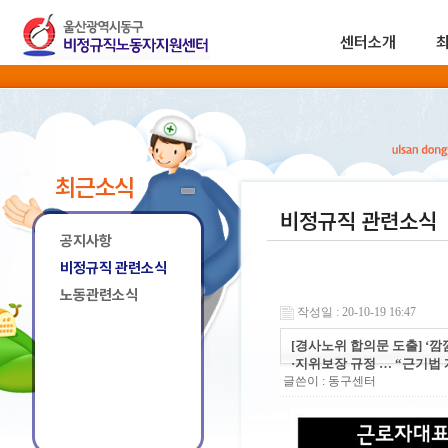
센터소개
최근소식
비정규직 관련소식
공지사항
비정규직 관련소식
노동관련소식
작성일 : 20-10-19 16:47
[경사노위 합의문 도출] ‘
·지위보장 규정 … “근기법 
글쓴이 :
동구센터