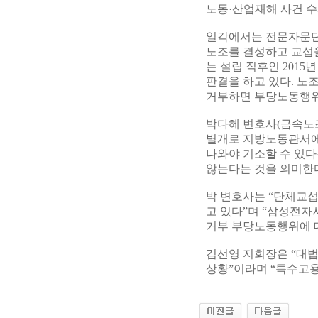
노동·산업재해 사건 수
일각에서는 전문자문단
노조를 결성하고 교섭을
는 설립 직후인 201
판결을 하고 있다. 노
거부하면 부당노동행위
박다혜 변호사(금속노
별개로 지방노동관서에 
나와야 기소할 수 있다
않는다는 것을 의미한다
박 변호사는 “단체교
고 있다”며 “삼성전
거부 부당노동행위에 
김선영 지회장은 “대법
상황”이라며 “특수고용