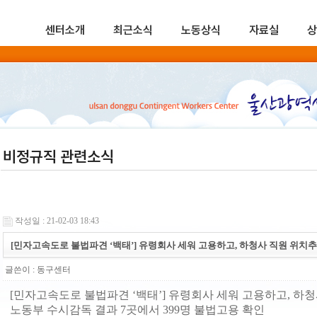
센터소개
최근소식
노동상식
자료실
상
비정규직 관련소식
작성일 : 21-02-03 18:43
[민자고속도로 불법파견 ‘백태’] 유령회사 세워 고용하고, 하청사 직원 위치
글쓴이 :
동구센터
[민자고속도로 불법파견 ‘백태’] 유령회사 세워 고용하고, 하
노동부 수시감독 결과 7곳에서 399명 불법고용 확인