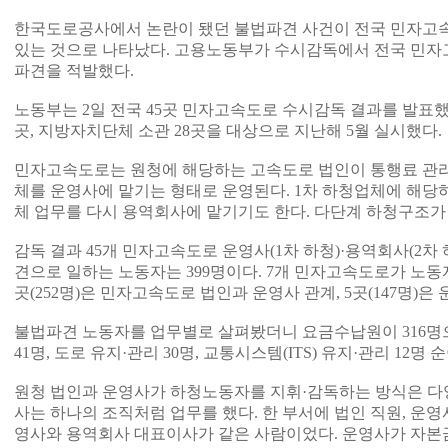
한국도로공사에서 논란이 됐던 불법파견 사건이 전국 민자고
있는 것으로 나타났다. 고용노동부가 수시감독에서 전국 민자고
파견을 적발했다.
노동부는 2일 전국 45곳 민자고속도로 수시감독 결과를 발표했
곳, 지방자치단체 소관 28곳을 대상으로 지난해 5월 실시했다.
민자고속도로는 원청에 해당하는 고속도로 법인이 통행료 관리
체를 운영사에 맡기는 형태로 운영된다. 1차 하청업체에 해당
체 업무를 다시 용역회사에 맡기기도 한다. 다단계 하청구조가
감독 결과 45개 민자고속도로 운영사(1차 하청)·용역회사(2차 
견으로 일하는 노동자는 399명이다. 7개 민자고속도로가 노동자
곳(252명)은 민자고속도로 법인과 운영사 관계, 5곳(147명)
불법파견 노동자를 업무별로 살펴봤더니 요금수납원이 316명으
41명, 도로 유지·관리 30명, 교통시스템(ITS) 유지·관리 12명 
원청 법인과 운영사가 하청노동자를 지휘·감독하는 방식은 다
사는 하나의 조직처럼 업무를 했다. 한 부서에 법인 직원, 운영
영사와 용역회사 대표이사가 같은 사람이었다. 운영사가 자본