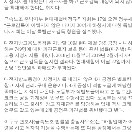
시정지시를 내렸는데 재조사를 하고 근로감독 대상이 되지 않
을 확대해야 한다는 취지다,
금속노조 충남지부 현대제철비정규직지회는 17일 오전 정부
“근로감독이 이뤄지지 않은 나머지 30여개 하청사에 대한 특
다. 지회는 이날 특별근로감독 청원을 접수했다.
대전지방고용노동청은 지난달 10일 현대제철 당진공장 사내하청
하는 749명에 대한 파견근로자 보호 등에 관한 법률(파견법)
고용 시정지시를 내렸다. 2018년 11월부터 2019년 2월까지 
상으로 근로감독을 실시한 결과다. 현대제철이 이달 22일까지
인당 1천만원의 과태료가 부과된다.
대전지방노동청이 시정지시를 내리지 않은 4개 공정은 벨트컨베
창고 자재 관리, 구내 운송이다. 4개 공정이 적법도급에 해당한
족하다는 지적이 나온다. 노동부가 적법도급이라고 본 벨트컨베
코크스 공정 기계정비 업무도 수행하고 있다. 노동부는 해당 
슬라브 야드 출하와 창고 자재관리를 담당하는 업체 역시 크레
업무도 맡고 있는데 2개 공정은 파견법을 위반했다고 봤다.
이두규 변호사(금속노조 법률원 충남사무소)는 “하청업체가 
령을 하고 독자적 기능을 수행하는데 또 다른 공정에서는 그렇