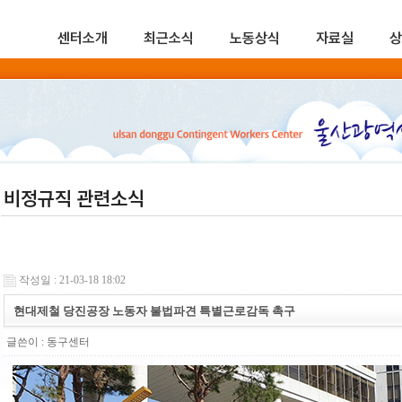
센터소개
최근소식
노동상식
자료실
상
비정규직 관련소식
작성일 : 21-03-18 18:02
현대제철 당진공장 노동자 불법파견 특별근로감독 촉구
글쓴이 :
동구센터