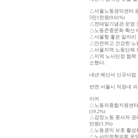
△서울노동권익센터 운영 
5만1천원(9.01%)
△전태일기념관 운영 31
△노동존중문화 확산 6억
△서울형 좋은 일자리 
△안전하고 건강한 노동환
△서울지역 노동단체 지원
△지역 노사민정 협력 지
소했다.
내년 예산서 신규사업
반면 서울시 직장내 괴
이어
△노동자종합지원센터 지원
(19.2%)
△감정노동 종사자 권리보
만원(3.3%)
△노동권익 보호 활성화 
△노사민정협의회 운영 활