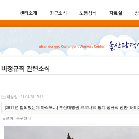
센터소개
최근소식
노동상식
자료실
상
비정규직 관련소식
작성일 : 21-04-28 15:13
[2017년 합의했는데 아직도…] 부산대병원 코로나19 핑계 정규직 전환 ‘버티
글쓴이 :
동구센터