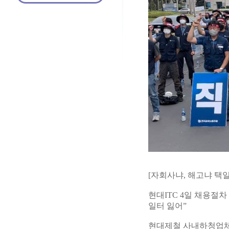
[자회사냐, 해고냐 택
현대ITC 4일 채용절차
일터 잃어”
현대제철 사내하청업체 