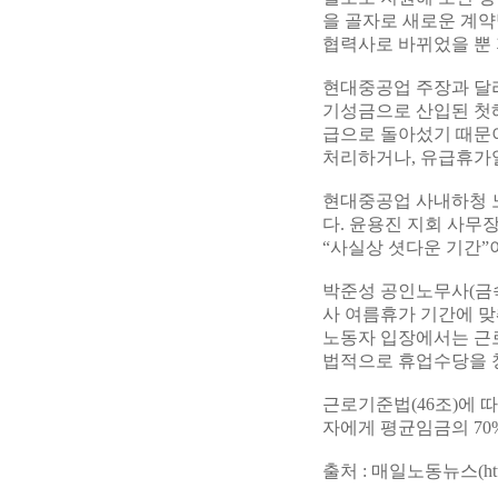
을 골자로 새로운 계
협력사로 바뀌었을 뿐 
현대중공업 주장과 달
기성금으로 산입된 첫
급으로 돌아섰기 때문이
처리하거나, 유급휴가일
현대중공업 사내하청 노
다. 윤용진 지회 사무
“사실상 셧다운 기간”
박준성 공인노무사(금속
사 여름휴가 기간에 맞
노동자 입장에서는 근로
법적으로 휴업수당을 
근로기준법(46조)에 
자에게 평균임금의 70
출처 : 매일노동뉴스(http://