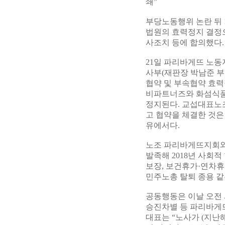
쇄”
부당노동행위 논란 뒤 
법원의 효력정지 결정으
사조치 등에 합의했다.
21일 파리바게뜨 노동
사부(재판장 박남준 부
협약 및 부속협약 효력
비파트너즈와 화섬식품노
정지된다. 교섭대표노
고 협약을 체결한 것
유에서다.
노조 파리바게뜨지회와
발족해 2018년 사회
보장, 보건휴가·연차휴
민주노총 탈퇴 종용 같
공동행동은 이날 오전 
승진차별 등 파리바게뜨
대표는 “노사가 (지난