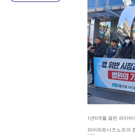
1년6개월 걸린 파리바
피비파트너즈노조의 효