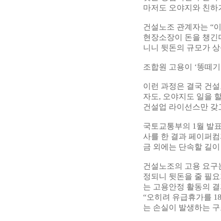
마저도 오야지와 친하거
건설노조 관계자는 “이
현장소장이 돈을 챙긴다
니니 뒷돈의 규모가 상
조합원 고용이 ‘똥떼기
이런 과정은 결국 건설
자도, 오야지도 일을 
건설업 라이선스만 갖고
국토교통부의 1월 발표
사를 한 결과 페이퍼컴
금 외에는 단속할 길이
건설노조의 고용 요구는
정되니 뒷돈을 줄 필요
는 고용안정 활동의 
“오히려 유급휴가를 
는 손실이 발생하는 구