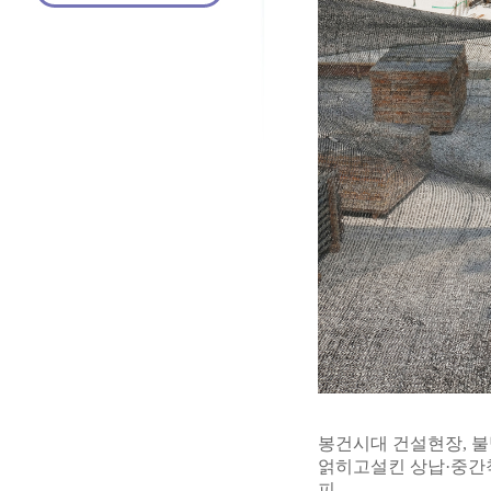
봉건시대 건설현장, 불
얽히고설킨 상납·중간착
피