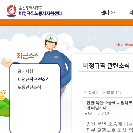
센터소개
최근소식
비정규직 관련소식
공지사항
비정규직 관련소식
노동관련소식
작성일 : 23-08-01 17:24
민원·폭언·소송에 시달려도
에 떠넘기나
글쓴이 :
동구센터
민원·폭언·소송에 시
정부 교권보호 조치,