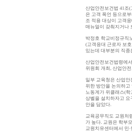
산업안전보건법 41조(
은 고객 폭언 등으로부
조 적용 대상이 고객응
매뉴얼이 갖춰지거나 
박정호 학교비정규직노
(고객응대 근로자 보호
있는데 대부분의 직종은
산업안전보건법령에서 
위원회 개최, 산업안전
일부 교육청은 산업안
위한 방안을 논의하고 
노동계가 위클래스(학교
상벨을 설치하자고 요구
안을 담았다.
교육공무직도 교원처럼
가 높다. 교원은 학부
교원치유센터에서 민·