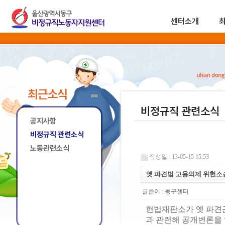
센터소개
최근소식
비정규직 관련소식
공지사항
비정규직 관련소식
노동관련소식
작성일 : 13-05-15 15:53
옛 파견법 고용의제 위헌소
글쓴이 :
동구센터
헌법재판소가 옛 파견근
과 관련해 공개변론을