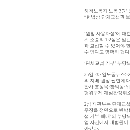
하청노동자 노동 3권’ 
“헌법상 단체교섭권 보
‘원청 사용자성’에 대
위 소송의 1·2심은 
과 교섭할 수 있어야 
수 없다고 명확히 했다
‘단체교섭 거부’ 부당
25일 <매일노동뉴스>
의 지배·결정 권한에 
판사 홍성욱·황의동·위
행위구제 재심판정취소
2심 재판부는 단체교섭
주장을 정면으로 반박했
섭 거부·해태’의 부당
업 사건에서 대법원이 
아갔다.