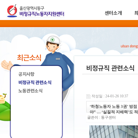
센터소개
최근소식
비정규직 관련소식
공지사항
비정규직 관련소식
노동관련소식
작성일 : 24-01-26 10:37
‘하청노동자 노동 3권’ 방
야” … ‘실질적 지배력’도 
글쓴이 :
동구센터