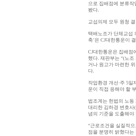
으로 집배점에 분류작업
봤다.
교섭의제 모두 원청 결
택배노조가 단체교섭 
축’은 CJ대한통운이 
CJ대한통운은 집배점에
했다. 재판부는 “(노
거나 원고가 마련한 위
다.
작업환경 개선·주 5일
운이 직접 응해야 할 
법조계는 헌법의 노동 
대리한 김하경 변호사(
념의 기준을 도출해야 
“근로조건을 실질적으로
점을 분명히 밝혔다는 