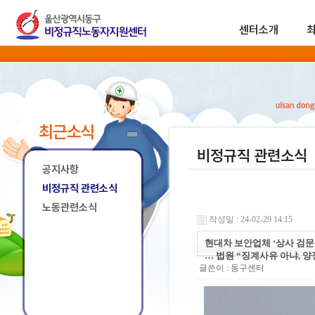
센터소개
최근소식
비정규직 관련소식
공지사항
비정규직 관련소식
노동관련소식
작성일 : 24-02-29 14:15
현대차 보안업체 ‘상사 검문’
… 법원 “징계사유 아냐, 양
글쓴이 :
동구센터