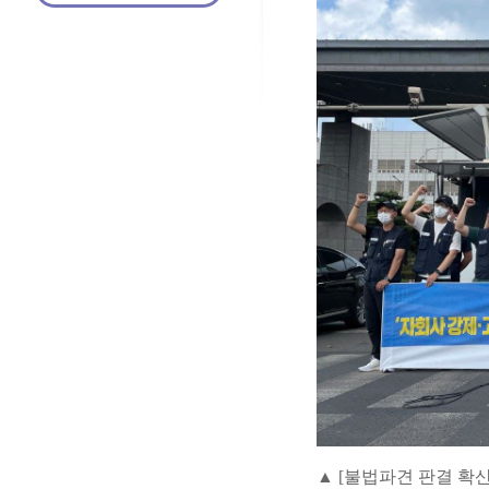
▲ [불법파견 판결 확