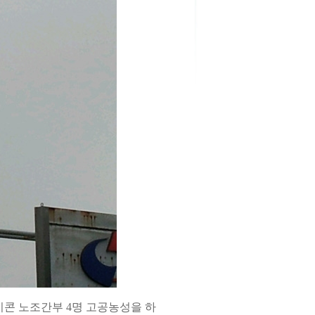
미콘 노조간부 4명 고공농성을 하