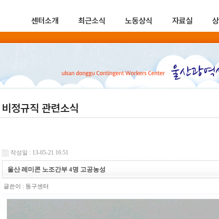
센터소개
최근소식
노동상식
자료실
상
비정규직 관련소식
작성일 : 13-05-21 16:51
울산 레미콘 노조간부 4명 고공농성
글쓴이 :
동구센터