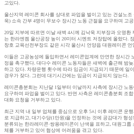
고있다.
울산지역 레미콘 회사를 상대로 파업을 벌이고 있는 건설노조
욱) 소속 간부 4명이 무보수 장시간 노동 근절을 요구하며 고
20일 지부에 따르면 이날 새벽 4시께 김낙욱 지부장과 오명환
는 한라엔켐 울산공장 높이 20미터 시멘트 저장탑에 올랐다.
창호 교육선전부장도 같은 시각 울산시 언양읍 대원레미콘 언
이들은 고공농성에 돌입하면서 레미콘업계에 만연한 장시간 노
정을 촉구했다. 대다수 레미콘 노동자들은 새벽에 출근해 밤늦
하고 있다. 차량운행 횟수에 따라 임금이 지급되기 때문에 일
경우가 잦다. 그런데 대기시간에는 임금이 지급되지 않는다.
레미콘총분회는 지난달 1일부터 이날까지 사측에 장시간 노동
요구하며 파업을 벌이고 있다. 반면 사측은 레미콘총분회 조
대화 요청을 거부하고 있다.
최근 지역 내 일부 업체를 중심으로 오후 5시 이후 레미콘 운행
로 지급하고, 대기수당(1만원)을 인정하는 것에 공감대가 형성
분류되는 한라레미콘·쌍용레미콘이 난색을 표하고, 대원그룹 소
체를 거부하고 있어 협상에 어려움을 겪고 있다.