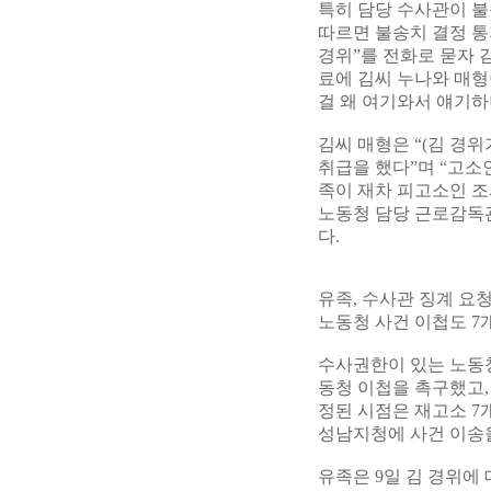
특히 담당 수사관이 불
따르면 불송치 결정 통
경위”를 전화로 묻자 
료에 김씨 누나와 매형
걸 왜 여기와서 얘기하
김씨 매형은 “(김 경
취급을 했다”며 “고소
족이 재차 피고소인 조
노동청 담당 근로감독관
다.
유족, 수사관 징계 요
노동청 사건 이첩도 7개
수사권한이 있는 노동청
동청 이첩을 촉구했고,
정된 시점은 재고소 7
성남지청에 사건 이송
유족은 9일 김 경위에