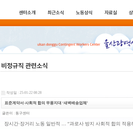
센터소개
최근소식
노동상식
자료실
상
비정규직 관련소식
작성일 : 25-01-22 08:28
표준계약서·사회적 합의 무풍지대 ‘새벽배송업체’
글쓴이 :
동구센터
장시간·장거리 노동 일반적 … “과로사 방지 사회적 합의 적용