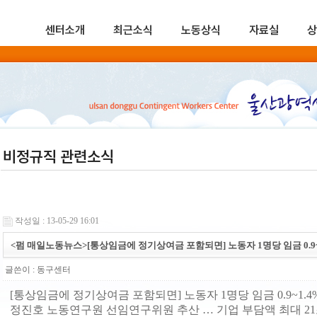
센터소개
최근소식
노동상식
자료실
상
비정규직 관련소식
작성일 : 13-05-29 16:01
<펌 매일노동뉴스>[통상임금에 정기상여금 포함되면] 노동자 1명당 임금 0.9~
글쓴이 :
동구센터
[통상임금에 정기상여금 포함되면] 노동자 1명당 임금 0.9~1.4
정진호 노동연구원 선임연구위원 추산 … 기업 부담액 최대 21조원