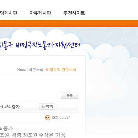
담게시판
자유게시판
추천사이트
Home
|
최근소식
|
비정규직 관련소식
1.4% 증가
조회 : 5,557
% 증가
, 경총 38조원 주장은 '거품'