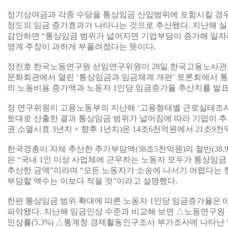
정기상여금과 각종 수당을 통상임금 산입범위에 포함시킬 경우 노동
정도의 임금 증가효과가 나타나는 것으로 추산됐다. 지난해 실
감안하면 “통상임금 범위가 넓어지면 기업부담이 증가해 일자
영계 주장이 과하게 부풀려졌다는 뜻이다.
정진호 한국노동연구원 선임연구위원이 28일 한국고용노사관
문화회관에서 열린 ‘통상임금과 임금체계 개편’ 토론회에서 통
의 노동비용 증가액과 노동자 1인당 임금증가율 추산치를 발표
정 연구위원이 고용노동부의 지난해 ‘고용형태별 근로실태조사
토대로 산출한 결과 통상임금 범위가 넓어짐에 따라 기업이 추
권 소멸시효 3년치 + 향후 1년치)은 14조6천억원에서 21조9
한국경총이 자체 추산한 추가부담액(38조5천억원)의 절반(38.9~
은 “국내 1인 이상 사업체에 근무하는 노동자 모두가 통상임
추산한 금액”이라며 “모든 노동자가 소송에 나서기 어렵다는
부담할 액수는 이보다 적을 것”이라고 설명했다.
한편 통상임금 범위 확대에 따른 노동자 1인당 임금증가율은 0.
파악됐다. 지난해 임금인상 수준과 비교해 보면 △노동연구원 
인상률(5.3%) △통계청 경제활동인구조사 부가조사에 나타난 임