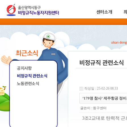
센터소개
최근소식
비정규직 관련소식
공지사항
비정규직 관련소식
노동관련소식
작성일 : 25-02-26 08:33
‘179명 참사’ 제주항공 정비
글쓴이 :
동구센터
3조2교대로 탄력적 근