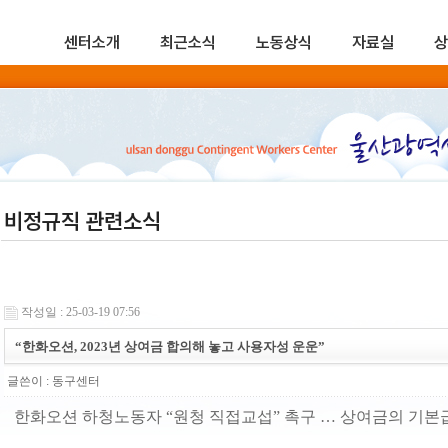
센터소개
최근소식
노동상식
자료실
상
비정규직 관련소식
작성일 : 25-03-19 07:56
“한화오션, 2023년 상여금 합의해 놓고 사용자성 운운”
글쓴이 :
동구센터
한화오션 하청노동자 “원청 직접교섭” 촉구 … 상여금의 기본급