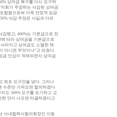
0% 상여금 복구를 다시 요구하
 “지회가 주장하는 삭감된 상여금
에 포함함으로써 더욱 안정적 임금
50% 삭감 주장은 사실과 다르
삭감됐고, 400%는 기본급으로 전
상에 따라 상여금을 기본급으로
 사라지고 상여금도 소멸한 채
이 아니면 무엇이냐”고 따졌다.
임금 인상이 적체되면서 상여금
고 최초 요구안을 냈다. 그러나
보탠 수준만 가져오면 합의하겠다
리도 300% 요구를 포기하고 교
진전한 안이 나오면 타결하겠다고
오션 사내협력사협의회장인 이동