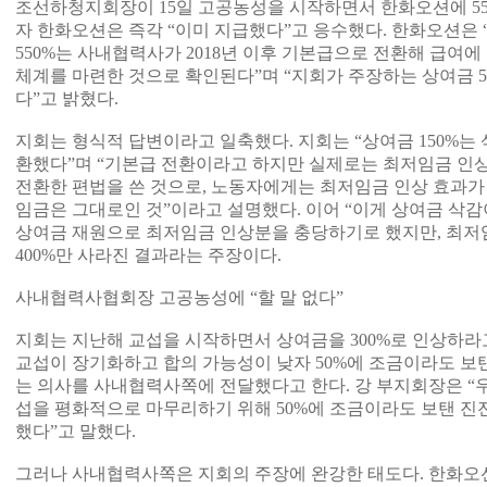
조선하청지회장이 15일 고공농성을 시작하면서 한화오션에 55
자 한화오션은 즉각 “이미 지급했다”고 응수했다. 한화오션은
550%는 사내협력사가 2018년 이후 기본급으로 전환해 급여
체계를 마련한 것으로 확인된다”며 “지회가 주장하는 상여금 5
다”고 밝혔다.
지회는 형식적 답변이라고 일축했다. 지회는 “상여금 150%는 
환했다”며 “기본급 전환이라고 하지만 실제로는 최저임금 인
전환한 편법을 쓴 것으로, 노동자에게는 최저임금 인상 효과가
임금은 그대로인 것”이라고 설명했다. 이어 “이게 상여금 삭감
상여금 재원으로 최저임금 인상분을 충당하기로 했지만, 최저
400%만 사라진 결과라는 주장이다.
사내협력사협회장 고공농성에 “할 말 없다”
지회는 지난해 교섭을 시작하면서 상여금을 300%로 인상하라
교섭이 장기화하고 합의 가능성이 낮자 50%에 조금이라도 
는 의사를 사내협력사쪽에 전달했다고 한다. 강 부지회장은 “우
섭을 평화적으로 마무리하기 위해 50%에 조금이라도 보탠 
했다”고 말했다.
그러나 사내협력사쪽은 지회의 주장에 완강한 태도다. 한화