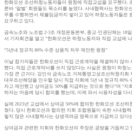
한화오션 조선하청노동자들이 원청에 직접교섭을 요구했다. 
른바 ‘말벌’ 회원들도 목소리를 높였다. 사내협력사는 한화오
무를 수행하면서 체불임금까지 쌓이고 있어 하청노동자들은 
요구하고 있다.
금속노조와 노조법 2·3조 개정운동본부, 종교·인권단체는 18
서 기자회견을 열고 “한화오션은 하청노동자와 직접 교섭에 나
“5년내 정규직 80% 수준 상용직 처우 제안한 원청”
이날 참가자들은 한화오션이 직접 근로계약을 체결하지 않아 
했다. 직접 근로계약서를 쓰지 않았다는 사실은 원청이 하청
가장 큰 근거다. 강인석 금속노조 거제통영고성조선하청지회 부
대우조선해양을 인수할 당시 직접 지회에 5년 내 정규직 80%
자고 제안했고 상여금도 50%를 지급하는 것으로 했다”며 “
하자는 마음에 당시 합의를 했는데, 이제 와서 사용자성을 다시
실제 2023년 교섭에서 상여금 50%에 합의한 한화오션 조선
쳤다. 당시 한화오션과 합의한 지회 조합원들이 속한 사내협력사
렇지 않은 사내협력사는 상생격려금 명목으로 지급하고 있다는
상여금과 관련한 지회와 한화오션의 주장은 공방을 거듭하고 