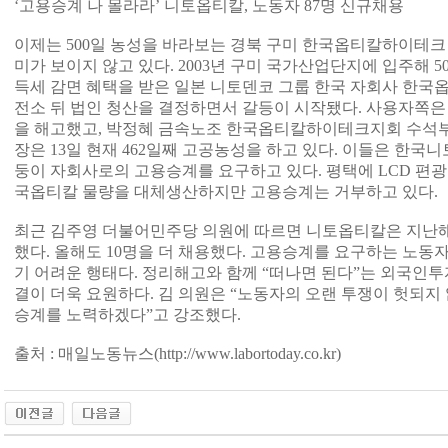
‘고용승계 나 몰라라’ 니토옵티칼, 노동자 87명 신규채용
이제는 500일 농성을 바라보는 경북 구미 한국옵티칼하이테크
미가 보이지 않고 있다. 2003년 구미 국가산업단지에 입주해 
득세 감면 혜택을 받은 일본 니토덴코 그룹 한국 자회사 한국옵티
전소 뒤 법인 청산을 결정하면서 갈등이 시작됐다. 사용자쪽은
을 해고했고, 박정혜 금속노조 한국옵티칼하이테크지회 수석
장은 13일 현재 462일째 고공농성을 하고 있다. 이들은 한
둥이 자회사로의 고용승계를 요구하고 있다. 평택에 LCD 편
국옵티칼 물량을 대체생산하지만 고용승계는 거부하고 있다.
최근 김주영 더불어민주당 의원에 따르면 니토옵티칼은 지난해
했다. 올해도 10명을 더 채용했다. 고용승계를 요구하는 노동
기 어려운 행태다. 정리해고와 함께 “떠나면 된다”는 외국인
결이 더욱 요원하다. 김 의원은 “노동자의 오랜 투쟁이 헛되지
승계를 노력하겠다”고 강조했다.
출처 : 매일노동뉴스(
http://www.labortoday.co.kr)