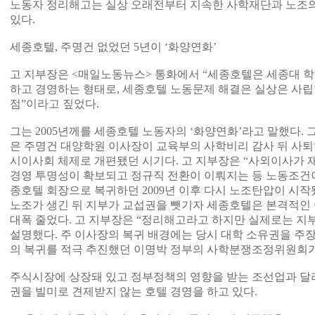
노동자 정리해고는 실상 오래전부터 지속한 사학재단과 노조의
있다.
세종호텔, 주명건 없었던 5년이 ‘화양연화’
고 지부장은 <매일노동뉴스> 통화에서 “세종호텔은 세종대 
하고 경영하는 형태로, 세종호텔 노동문제 해결은 실상은 사
점”이라고 짚었다.
그는 2005년께를 세종호텔 노동자의 ‘화양연화’라고 말했다.
은 주명건 대양학원 이사장이 교육부의 사학비리 감사 뒤 사퇴
시이사회 체제로 개편됐던 시기다. 고 지부장은 “사외이사가
경영 투명성이 확보되고 정규직 전환이 이뤄지는 등 노동조건이
종호텔 회장으로 복귀하던 2009년 이후 다시 노조탄압이 시작됐
노조가 생긴 뒤 지부가 교섭권을 뺏기자 세종호텔은 본격적인
대폭 줄었다. 고 지부장은 “정리해고라고 하지만 실제로는 지
설명했다. 주 이사장의 복귀 배경에는 당시 대학 소유권을 주
의 복귀를 적극 추진했던 이명박 정부의 사학분쟁조정위원회가
주식시장에 상장돼 있고 정부정책의 영향을 받는 조선업과 달
권을 빌미로 견제받지 않는 호텔 경영을 하고 있다.