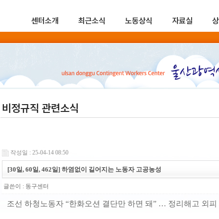
센터소개
최근소식
노동상식
자료실
상
비정규직 관련소식
작성일 : 25-04-14 08:50
[30일, 60일, 462일] 하염없이 길어지는 노동자 고공농성
글쓴이 :
동구센터
조선 하청노동자 “한화오션 결단만 하면 돼” … 정리해고 외