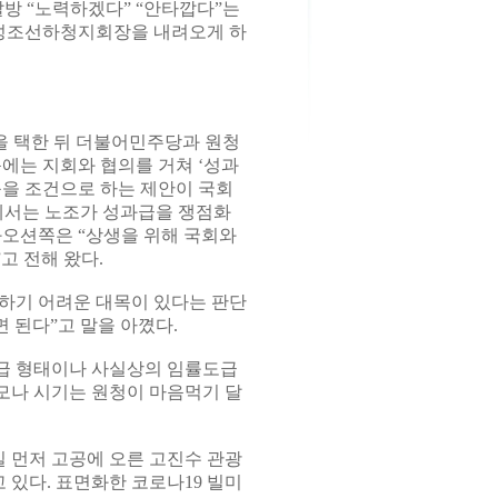
팔방 “노력하겠다” “안타깝다”는
성조선하청지회장을 내려오게 하
을 택한 뒤 더불어민주당과 원청
에는 지회와 협의를 거쳐 ‘성과
 등을 조건으로 하는 제안이 국회
섭에서는 노조가 성과급을 쟁점화
화오션쪽은 “상생을 위해 국회와
고 전해 왔다.
하기 어려운 대목이 있다는 판단
 된다”고 말을 아꼈다.
급 형태이나 사실상의 임률도급
모나 시기는 원청이 마음먹기 달
일 먼저 고공에 오른 고진수 관광
있다. 표면화한 코로나19 빌미