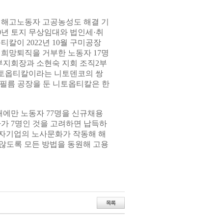
 해고노동자 고공농성도 해결 기
50년 토지 무상임대와 법인세·취
칼이 2022년 10월 구미공장
 희망퇴직을 거부한 노동자 17명
부지회장과 소현숙 지회 조직2부
국니토옵티칼이라는 니토덴코의 쌍
광필름 공장을 둔 니토옵티칼은 한
에만 노동자 77명을 신규채용
자가 7명인 것을 고려하면 납득하
투자기업의 노사문화가 작동해 해
 않도록 모든 방법을 동원해 고용