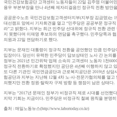
국민건강보험공단 고객센터 노동자들이 22일 김주영 더불어
용우 부본부장을 만나 4년째 제자리걸음인 정규직 전환 방안을
공공운수노조 국민건강보험고객센터지부(지부장 김금영)는 19
대선캠프 앞에서 기자회견을 열고 “민주당은 공공부문 정규직
라”고 밝혔다. 지부는 최근 민주당 선대위에 정규직 전환 관
지 못했다며 이재명 후보와의 면담을 촉구했다. 민주당쪽과 협
의원과 22일 면담하기로 했다.
지부는 문재인 대통령이 정규직 전환을 공언했던 만큼 민주당
입장이다. 당선이 유력한 민주당이 답보상태인 노사 간 논의를
정부는 2021년 민간위탁 업체 소속의 고객센터 노동자 1천6
정규직 전환하기로 확정했지만 공단은 4년째 이행하지 않고 있
또 다른 기관인 국민연금공단과 근로복지공단은 2019년 상담
험공단과 지부는 지난해 12월 4차 노·사·전문가협의체를 열고
의했지만 전환 정원·탈락자 구제 방향 등 쟁점이 남은 상태다.
지부는 “2017년 문재인 정부가 비정규직 제로 시대를 선언했다
지막 기회는 지금이다. 민주당은 비정규직 철폐 원칙을 분명히
출처 : 매일노동뉴스(
http://www.labortoday.co.kr)