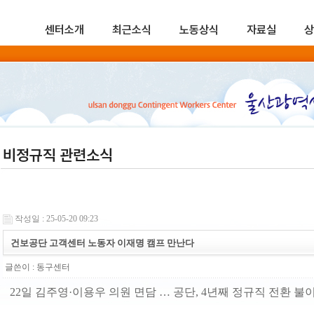
센터소개
최근소식
노동상식
자료실
상
비정규직 관련소식
작성일 : 25-05-20 09:23
건보공단 고객센터 노동자 이재명 캠프 만난다
글쓴이 :
동구센터
22일 김주영·이용우 의원 면담 … 공단, 4년째 정규직 전환 불