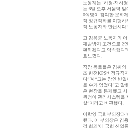
노동계는 ‘하청-재하청
는 6일 오후 서울역 
0여명이 참여한 문화
직 정규직화를 이행하라
직 노동자와 만납시다!
고 김용균 노동자의 어
재발방지 조건으로 2
환하겠다고 약속했다”며
흐느꼈다.
직장 동료들은 김씨의 
조 한전KPS비정규직지
다”며 “그는 장인 반
을 수가 없었다”고 말했
은 현장을 통제했고 사
원청이 관리시스템을 제
살”이라고 비판했다.
이학영 국회부의장과 
했다. 이 부의장은 김
검 회의’에 국회 산업