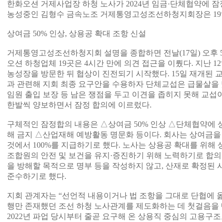
한화오션 거제사업장 하청 노사가 2024년 임금·단체협약에 잠정
농성중인 김형수 금속노조 거제통영고성조선하청지회장은 19
상여금 50% 인상, 상용공 확대 조항 신설
거제통영고성조선하청지회 설명을 종합하면 전날(17일) 오후 
오션 하청업체 19곳은 4시간 만에 의견 접근을 이뤘다. 지난 
농성장을 방문한 뒤 협상이 진전되기 시작했다. 15일 재개된
과 관련해 지회 최종 요구안을 수용하자 단체교섭은 급물살을 탔
임원 출입 보장 등 남은 쟁점을 두고 이견을 좁히지 못해 교섭
한발씩 양보하면서 잠정 합의에 이르렀다.
구체적인 잠정합의 내용은 △상여금 50% 인상 △단체협약에 
해 금지 △산업재해 예방활동 명문화 등이다. 회사는 상여금을 
것에서 100%를 지급하기로 했다. 노사는 상용공 확대를 위해
조합원의 안전 및 보건을 유지·증진하기 위해 노력하기로 합의
을 방해할 목적으로 명부 등을 작성하지 않고, 산재로 확정된
준수하기로 했다.
지회 관계자는 “선언적 내용이거나 법 조항을 그대로 단협에 
행만 존재했던 조선 하청 노사관계를 제도화하는 데 첫걸음을 
2022년 파업 당시부터 줄곧 요구해 온 상용직 중심의 고용구