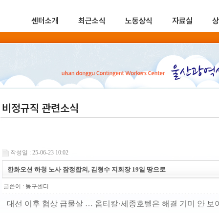
센터소개
최근소식
노동상식
자료실
상
비정규직 관련소식
작성일 : 25-06-23 10:02
한화오션 하청 노사 잠정합의, 김형수 지회장 19일 땅으로
글쓴이 :
동구센터
대선 이후 협상 급물살 … 옵티칼·세종호텔은 해결 기미 안 보