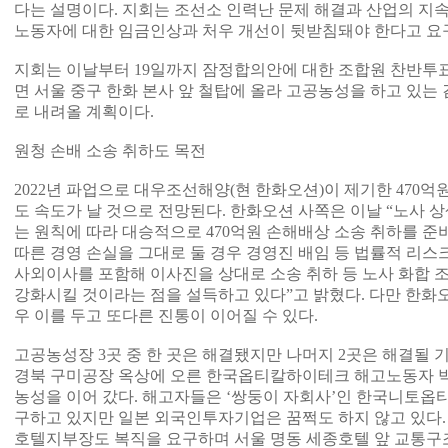
다는 설명이다. 지회는 조선소 인력난 문제 해결과 산업의 지
노동자에 대한 임금인상과 처우 개선이 뒷받침돼야 한다고 요
지회는 이날부터 19일까지 잠정합의안에 대한 조합원 찬반투
면 서울 중구 한화 본사 앞 철탑에 올라 고공농성을 하고 있는 
로 내려올 계획이다.
원청 손배 소송 취하도 목전
2022년 파업으로 대우조선해양(현 한화오션)이 제기한 470
도 속도가 날 것으로 전망된다. 한화오션 사쪽은 이날 “노사 
는 원칙에 따라 대승적으로 470억원 손해배상 소송 취하를 준
따른 경영 손실을 그대로 둘 경우 경영진 배임 등 법률적 리스
사외이사를 포함해 이사진을 상대로 소송 취하 등 노사 화합 
강화시킬 것이라는 점을 설득하고 있다”고 밝혔다. 다만 한화
우 이를 두고 또다른 진통이 이어질 수 있다.
고공농성장 3곳 중 한 곳은 해결됐지만 나머지 2곳은 해결될 
경북 구미공장 옥상에 오른 한국옵티칼하이테크 해고노동자 박
농성을 이어 갔다. 해고자들은 ‘쌍둥이 자회사’인 한국니토옵
구하고 있지만 일본 외국인투자기업은 꿈쩍도 하지 않고 있다
호텔지부장도 복직을 요구하며 서울 명동 세종호텔 앞 교통구조