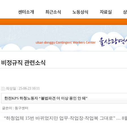
센터소개
최근소식
노동상식
자료실
상
비정규직 관련소식
작성일 : 25-06-23 10:11
한전KPS 하청노동자 “불법파견 더 이상 용인 안 돼”
글쓴이 :
동구센터
“하청업체 15번 바뀌었지만 업무·작업장·작업복 그대로” … 8