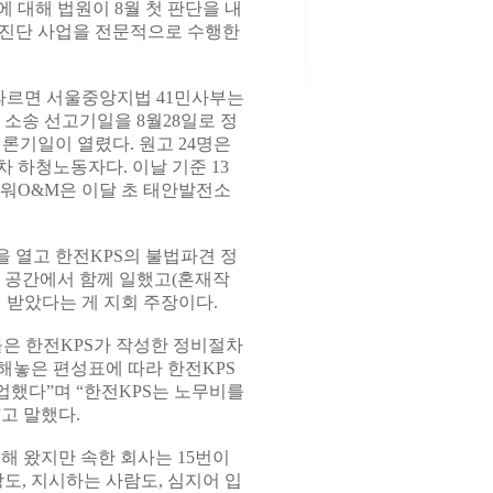
대해 법원이 8월 첫 판단을 내
·진단 사업을 전문적으로 수행한
따르면 서울중앙지법 41민사부는
소송 선고기일을 8월28일로 정
변론기일이 열렸다. 원고 24명은
 하청노동자다. 이날 기준 13
파워O&M은 이달 초 태안발전소
 열고 한전KPS의 불법파견 정
은 공간에서 함께 일했고(혼재작
 받았다는 게 지회 주장이다.
은 한전KPS가 작성한 정비절차
해놓은 편성표에 따라 한전KPS
했다”며 “한전KPS는 노무비를
고 말했다.
해 왔지만 속한 회사는 15번이
장도, 지시하는 사람도, 심지어 입