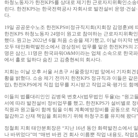
하청노동자가 한전KPS를 상대로 제기한 근로자지위확인소송에 
린다. 한전KPS는 한국전력공사 자회사로 발전설비 운영·건설
다.
19일 공공운수노조 한전KPS비정규직지회(지회장 김영훈)에 
한전KPS 하청노동자 24명이 원고로 참여하는 근로자지위확인 
했다. 원고는 2022년 6월 처음 소송을 제기했고, 이날 마지막 
모두 태안화력발전소에서 경상정비 업무를 맡은 한전KPS의 2차
명은 삼신, 11명은 한국파워O&M이라는 업체 소속으로 한국
에서 홀로 일하다 숨진 고 김충현씨의 회사다.
지회는 이날 오후 서울 서초구 서울중앙지법 앞에서 기자회견을
황을 밝혔다. 소송 제기 전까지 한전KPS 정규직과 이들은 같
업), 한전KPS에게 직접 업무를 지시받고 작업교육·평가도 함께
이들의 법률대리인인 김병욱 변호사(법무법인 두율)는 “원고들
서에 따라 발전설비 정비업무를 했고, 한전KPS가 설비별로 정
직원과 원고들이 함께 팀을 이뤄 계획예방정비를 공동으로 작업
절감하고 산재 책임을 회피하기 위해 하청구조를 유지해 왔다”
정철희 지회 태안분회장은 “지난 16년 동안 화력발전소에서 일
나 바뀌었다”며 “매번 바뀐 건 회사 이름뿐 작업 내용도, 작업