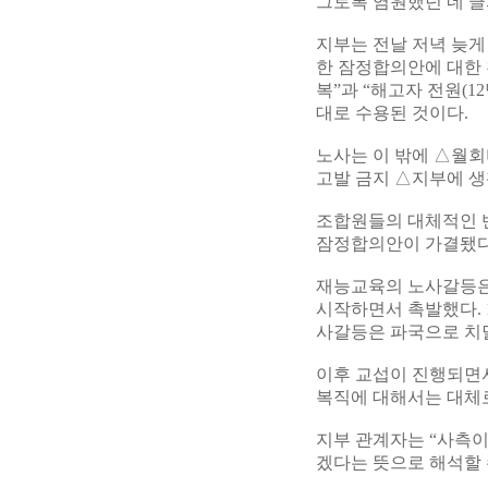
그토록 염원했던 네 글
지부는 전날 저녁 늦게
한 잠정합의안에 대한 
복”과 “해고자 전원(1
대로 수용된 것이다.
노사는 이 밖에 △월회
고발 금지 △지부에 
조합원들의 대체적인 반응
잠정합의안이 가결됐다
재능교육의 노사갈등은 
시작하면서 촉발했다. 
사갈등은 파국으로 치
이후 교섭이 진행되면
복직에 대해서는 대체
지부 관계자는 “사측이
겠다는 뜻으로 해석할 