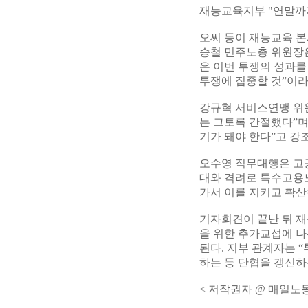
재능교육지부 "연말까
오씨 등이 재능교육 본
승철 민주노총 위원장은
은 이번 투쟁의 성과를
투쟁에 집중할 것”이라
강규혁 서비스연맹 위
는 그토록 간절했다”며
기가 돼야 한다”고 강
오수영 직무대행은 고공
대와 격려로 특수고용
가서 이를 지키고 확산
기자회견이 끝난 뒤 재
을 위한 추가교섭에 나
된다. 지부 관계자는 
하는 등 단협을 갱신하
< 저작권자 @ 매일노