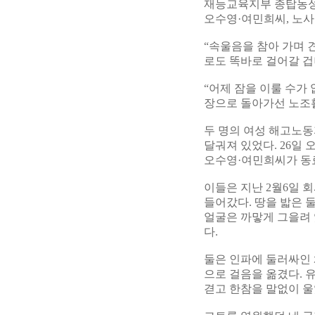
재능교육지부 종탑농성 
오수영·여민희씨, 노사
“속울음을 참아 가며 
로도 똑바로 걸어갈 
“어제 잠을 이룰 수가
장으로 돌아가선 노조
두 명의 여성 해고노동
달궈져 있었다. 26일
오수영·여민희씨가 동료
이들은 지난 2월6일 
들어갔다. 땅을 밟은 
얼굴은 까맣게 그을려 
다.
둘은 인파에 둘러싸인 
으로 걸음을 옮겼다. 
겯고 한참을 말없이 울