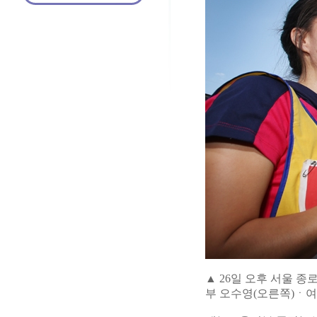
▲ 26일 오후 서울 
부 오수영(오른쪽)ㆍ여