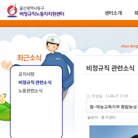
센터소개
최근소식
비정규직 관련소식
공지사항
비정규직 관련소식
노동관련소식
작성일 : 13-08-27 17:09
펌>재능교육지부 종탑농성 해
글쓴이 :
동구센터