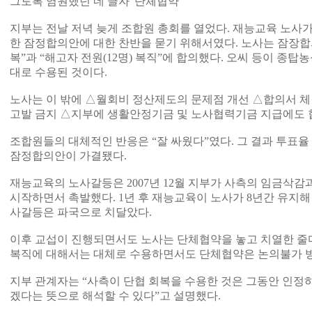
그토록 염원했던 네 글자 '단체협약'
지부는 전날 저녁 늦게 조합원 총회를 열었다. 재능교육 노사가
한 잠정합의안에 대한 찬반을 묻기 위해서였다. 노사는 잠장합
복”과 “해고자 전원(12명) 복직”에 합의했다. 오씨 등이 종
대로 수용된 것이다.
노사는 이 밖에 △월회비 정산제도의 문제점 개선 △합의서 체결
고발 금지 △지부에 생활안정기금 및 노사협력기금 지급에도 
조합원들의 대체적인 반응은 “잘 싸웠다”였다. 그 결과 투표율 7
잠정합의안이 가결됐다.
재능교육의 노사갈등은 2007년 12월 지부가 사측의 임금삭
시작하면서 촉발했다. 1년 후 재능교육이 노사가 8년간 유지
사갈등은 파국으로 치달았다.
이후 교섭이 진행되면서도 노사는 단체협약을 놓고 치열한 줄
복직에 대해서는 대체로 수용하면서도 단체협약은 논의불가 
지부 관계자는 “사측이 단협 회복을 수용한 것은 그동안 인정
겠다는 뜻으로 해석할 수 있다”고 설명했다.