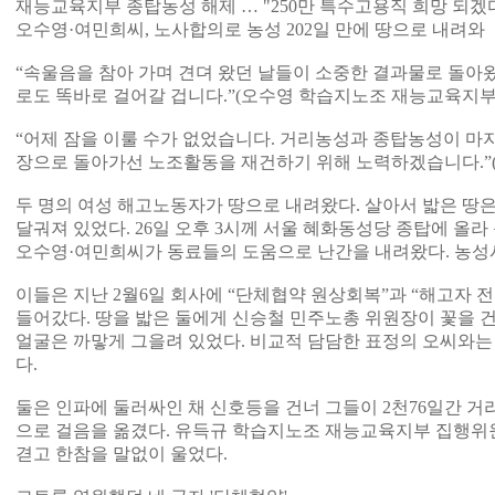
재능교육지부 종탑농성 해제 … "250만 특수고용직 희망 되겠
오수영·여민희씨, 노사합의로 농성 202일 만에 땅으로 내려와
“속울음을 참아 가며 견뎌 왔던 날들이 소중한 결과물로 돌아왔
로도 똑바로 걸어갈 겁니다.”(오수영 학습지노조 재능교육지
“어제 잠을 이룰 수가 없었습니다. 거리농성과 종탑농성이 마
장으로 돌아가선 노조활동을 재건하기 위해 노력하겠습니다.”
두 명의 여성 해고노동자가 땅으로 내려왔다. 살아서 밟은 땅
달궈져 있었다. 26일 오후 3시께 서울 혜화동성당 종탑에 올
오수영·여민희씨가 동료들의 도움으로 난간을 내려왔다. 농성시작
이들은 지난 2월6일 회사에 “단체협약 원상회복”과 “해고자
들어갔다. 땅을 밟은 둘에게 신승철 민주노총 위원장이 꽃을 건
얼굴은 까맣게 그을려 있었다. 비교적 담담한 표정의 오씨와는
다.
둘은 인파에 둘러싸인 채 신호등을 건너 그들이 2천76일간 거
으로 걸음을 옮겼다. 유득규 학습지노조 재능교육지부 집행위원
겯고 한참을 말없이 울었다.