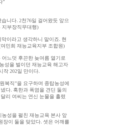
다"
습니다. 2천76일 걸어왔듯 앞으
부 지부장직무대행)
지막이라고 생각하니 말이죠. 현
(여민희 재능교육지부 조합원)
은 어느덧 후끈한 늦여름 열기로
라 농성을 벌이던 재능교육 해고자
 202일 만이다.
 전원복직”을 요구하며 종탑농성에
넸다. 혹한과 폭염을 견딘 둘의
 달리 여씨는 연신 눈물을 흘렸
리농성을 펼친 재능교육 본사 앞
장이 둘을 맞았다. 셋은 어깨를