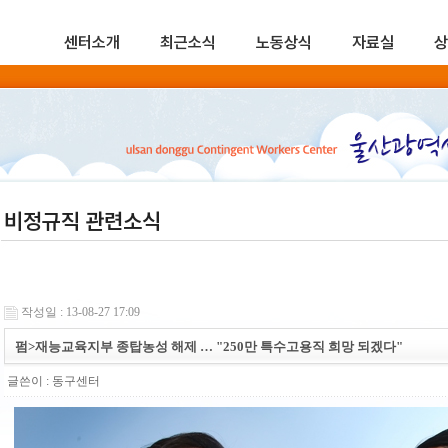
센터소개
최근소식
노동상식
자료실
상
비정규직 관련소식
작성일 : 13-08-27 17:09
펌>재능교육지부 종탑농성 해제 … "250만 특수고용직 희망 되겠다"
글쓴이 :
동구센터