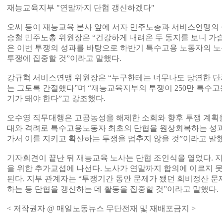
재능교육지부 "연말까지 단협 갱신하겠다"
오씨 등이 재능교육 본사 앞에 서자 민주노총과 서비스연맹의 
승철 민주노총 위원장은 “건강하게 내려온 두 동지를 보니 가
은 이번 투쟁의 성과를 바탕으로 하반기 특수고용 노동자의 노
투쟁에 집중할 것”이라고 말했다.
강규혁 서비스연맹 위원장은 “누구한테는 너무나도 당연한 
는 그토록 간절했다”며 “재능교육지부의 투쟁이 250만 특수
기가 돼야 한다”고 강조했다.
오수영 직무대행은 고공농성을 해제한 소회와 향후 투쟁 계획을
대와 격려로 특수고용노동자 최초의 단협을 원상회복하는 성과
가서 이를 지키고 확산하는 투쟁을 멈추지 않을 것”이라고 말했
기자회견이 끝난 뒤 재능교육 노사는 단협 조인식을 열었다. 
을 위한 추가교섭에 나선다. 노사가 연말까지 합의에 이르지 
된다. 지부 관계자는 “투쟁기간 동안 문제가 됐던 회비정산 문
하는 등 단협을 갱신하는 데 활동을 집중할 것”이라고 말했다.
< 저작권자 @ 매일노동뉴스 무단전재 및 재배포금지 >