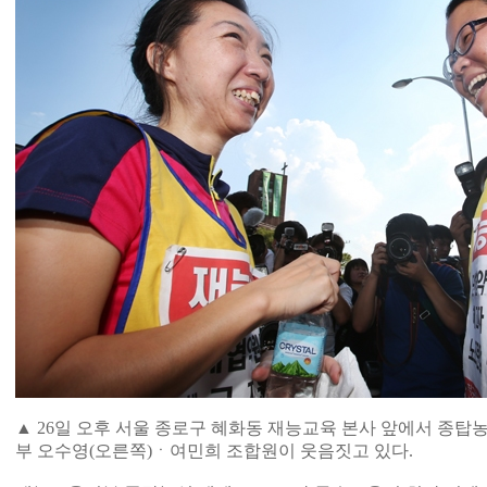
▲ 26일 오후 서울 종로구 혜화동 재능교육 본사 앞에서 종
부 오수영(오른쪽)ㆍ여민희 조합원이 웃음짓고 있다.