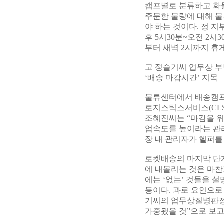
캠프별로 분류하고 화물
주문한 물량에 대해 물
야 하는 것이다. 정 
후 5시30분~오전 2시
부터 새벽 2시까지 휴
고 정슬기씨 업무상 
‘배송 마감시간’ 지목
물류센터에서 배송캠프에
로지스틱스서비스(CLS)
조혜진씨는 “마감을 위해
업속도를 높이라는 관
장 내 관리자가 헬퍼를
로켓배송의 마지막 단
에 내몰리는 것은 마찬
에는 ‘없는’ 것들을 
등이다. 과로 요인으로
기씨의 업무상질병판정
가중됐을 것”으로 보