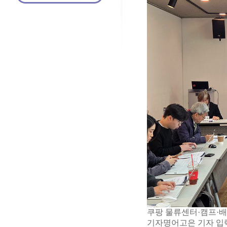
쿠팡 물류센터·캠프·배
기자명어고은 기자 입력 202