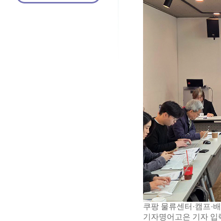
쿠팡 물류센터·캠프·배
기자명어고은 기자 입력 202