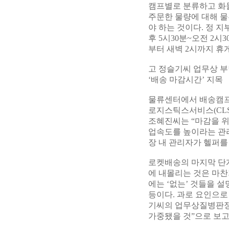
캠프별로 분류하고 화물
주문한 물량에 대해 물
야 하는 것이다. 정 
후 5시30분~오전 2시
부터 새벽 2시까지 휴
고 정슬기씨 업무상 
‘배송 마감시간’ 지목
물류센터에서 배송캠프에
로지스틱스서비스(CLS)
조혜진씨는 “마감을 위해
업속도를 높이라는 관
장 내 관리자가 헬퍼를
로켓배송의 마지막 단
에 내몰리는 것은 마찬
에는 ‘없는’ 것들을 
등이다. 과로 요인으로
기씨의 업무상질병판정
가중됐을 것”으로 보