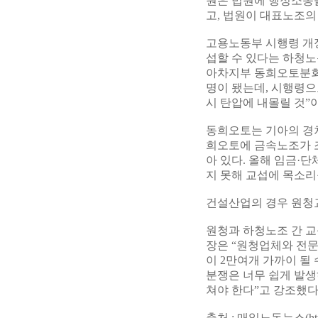
원은 법원에 행정소송을
고, 법원이 대표노조의
고용노동부 시행령 개
섭할 수 있다는 하청노
아차지부 동희오토분회장
명이 됐는데, 시행령으
시 탄압에 내몰릴 것”
동희오토는 기아의 경차
희오토에 금속노조가 조
아 있다. 올해 임금
지 못해 교섭에 목소리
건설산업의 경우 원청
원청과 하청노조 간 교
장은 “원청업체와 전
이 2만여개 가까이 될
분쟁은 너무 쉽게 발생
쳐야 한다”고 강조했다
출처 : 매일노동뉴스(
ht