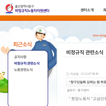
센터소개
최근소식
비정규직 관련소식
공지사항
비정규직 관련소식
노동관련소식
작성일 : 25-12-07 08:40
“창구단일화 강제는 원·하
글쓴이 :
동구센터
” 현장노동자 “교섭단위