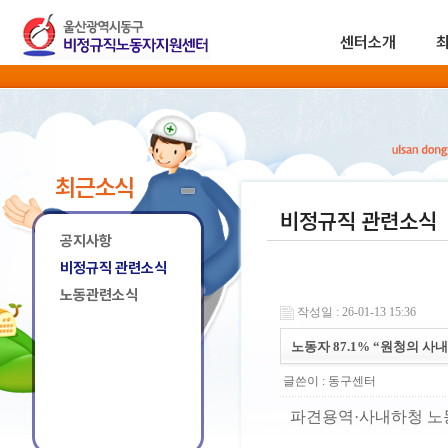
센터소개
최근소식
비정규직 관련소식
공지사항
비정규직 관련소식
노동관련소식
작성일 : 26-01-13 15:36
노동자 87.1% “원청의 사
글쓴이 :
동구센터
파견용역·사내하청 노동