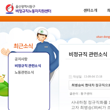
센터소개
최근소식
비정규직 관련소식
공지사항
비정규직 관련소식
노동관련소식
작성일 : 13-09-04 15:18
최병승씨 현대차 정규직으
글쓴이 :
동구센터
사내하청 정규직화를 요
고자 최병승(38)씨가