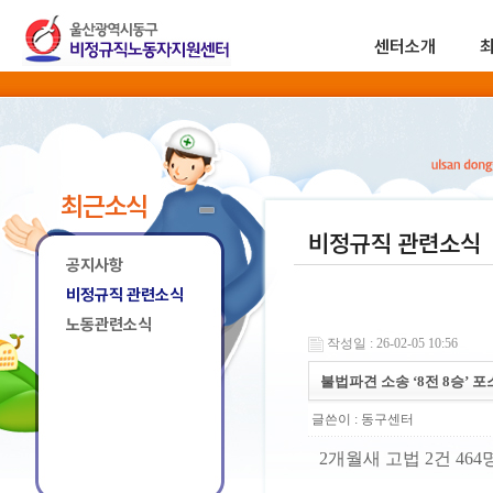
센터소개
최근소식
비정규직 관련소식
공지사항
비정규직 관련소식
노동관련소식
작성일 : 26-02-05 10:56
불법파견 소송 ‘8전 8승’ 
글쓴이 :
동구센터
2개월새 고법 2건 46