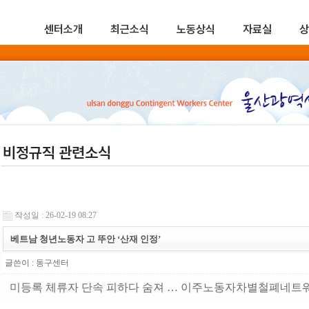
센터소개
최근소식
노동상식
자료실
상
비정규직 관련소식
작성일 : 26-02-19 08:27
베트남 청년노동자 고 뚜안 ‘산재 인정’
글쓴이 :
동구센터
미등록 체류자 단속 피하다 숨져 … 이주노동자차별철폐네트워