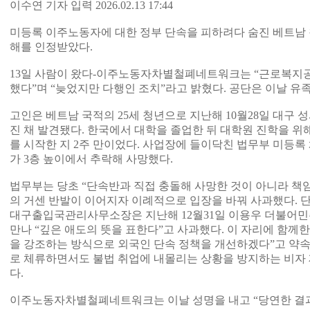
이수연 기자 입력 2026.02.13 17:44
미등록 이주노동자에 대한 정부 단속을 피하려다 숨진 베트남
해를 인정받았다.
13일 사람이 왔다-이주노동자차별철폐네트워크는 “근로복지공
했다”며 “늦었지만 다행인 조치”라고 밝혔다. 공단은 이날 유
고인은 베트남 국적의 25세 청년으로 지난해 10월28일 대구 
진 채 발견됐다. 한국에서 대학을 졸업한 뒤 대학원 진학을 위해
를 시작한 지 2주 만이었다. 사업장에 들이닥친 법무부 미등록
가 3층 높이에서 추락해 사망했다.
법무부는 당초 “단속반과 직접 충돌해 사망한 것이 아니라 책
의 거센 반발이 이어지자 이례적으로 입장을 바꿔 사과했다. 
대구출입국관리사무소장은 지난해 12월31일 이용우 더불어
만나 “깊은 애도의 뜻을 표한다”고 사과했다. 이 자리에 함께
을 강조하는 방식으로 외국인 단속 정책을 개선하겠다”고 약속
로 체류하면서도 불법 취업에 내몰리는 상황을 방지하는 비자
다.
이주노동자차별철폐네트워크는 이날 성명을 내고 “당연한 결