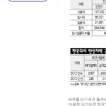
[6개월 단기파견 돌려쓰는
이용한 단기파견 천국