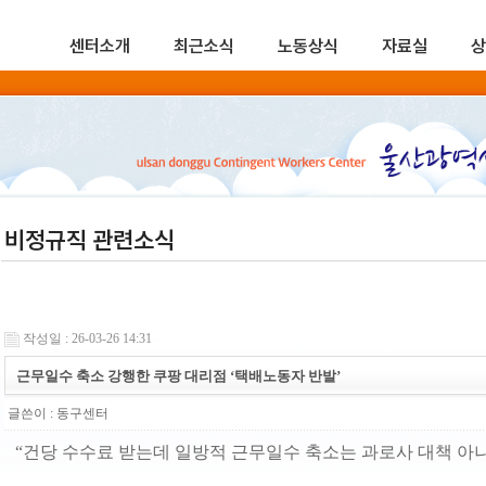
센터소개
최근소식
노동상식
자료실
상
비정규직 관련소식
작성일 : 26-03-26 14:31
근무일수 축소 강행한 쿠팡 대리점 ‘택배노동자 반발’
글쓴이 :
동구센터
“건당 수수료 받는데 일방적 근무일수 축소는 과로사 대책 아냐”