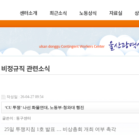
센터소개
최근소식
노동상식
자료실
상
비정규직 관련소식
작성일 : 26-04-27 09:54
‘CU 투쟁’ 나선 화물연대, 노동부-청와대 행진
글쓴이 :
동구센터
25일 투쟁지침 1호 발표 … 비상총회 개최 여부 촉각