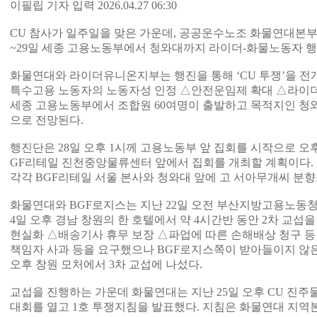
이필립 기자 입력 2026.04.27 06:30
CU 참사가 일주일을 맞은 가운데, 공공운수노조 화물연대본부
~29일 세종 고용노동부에서 청와대까지 라이더-화물노동자 행
화물연대와 라이더유니온지부는 행진을 통해 ‘CU 투쟁’을 전
특수고용 노동자의 노동자성 인정 △안전운임제 확대 △라이더
세종 고용노동부에서 조합원 60여명이 출발하고 목적지인 청와대
으로 전망된다.
행진단은 28일 오후 1시께 고용노동부 앞 집회를 시작으로 오후 
GF리테일 진천중앙물류센터 앞에서 집회를 개최할 계획이다. 이어
각각 BGF리테일 서울 본사와 청와대 앞에 고 서아무개씨 분향
화물연대와 BGF로지스는 지난 22일 오전 부산지방고용노동청
4일 오후 경남 창원의 한 호텔에서 약 4시간반 동안 2차 교섭
현실화 △배송기사 휴무 보장 △파업에 따른 손해배상 청구 등
책임자 사과 등을 요구했으나 BGF로지스쪽이 받아들이지 않은
오후 창원 모처에서 3차 교섭에 나섰다.
교섭을 진행하는 가운데 화물연대는 지난 25일 오후 CU 진
대회를 열고 1호 투쟁지침을 발표했다. 지침은 화물연대 지