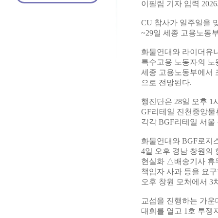
이필립 기자 입력 2026.04
CU 참사가 일주일을 
~29일 세종 고용노동
화물연대와 라이더유니온
특수고용 노동자의 노
세종 고용노동부에서 조
으로 전망된다.
행진단은 28일 오후 1
GF리테일 진천중앙물류
각각 BGF리테일 서울
화물연대와 BGF로지스
4일 오후 경남 창원의
현실화 △배송기사 휴무
책임자 사과 등을 요구
오후 창원 모처에서 3
교섭을 진행하는 가운데
대회를 열고 1호 투