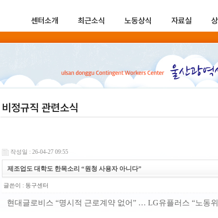
센터소개
최근소식
노동상식
자료실
상
비정규직 관련소식
작성일 : 26-04-27 09:55
제조업도 대학도 한목소리 “원청 사용자 아니다”
글쓴이 :
동구센터
현대글로비스 “명시적 근로계약 없어” … LG유플러스 “노동위