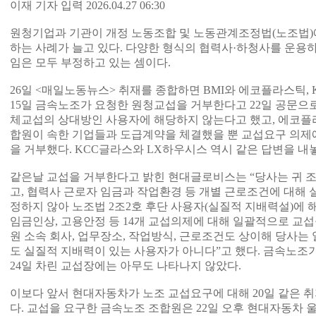
이재 기자 입력 2026.04.27 06:30
원청기업과 기관이 개정 노동조합 및 노동관계조정법(노조법)
하는 사례가 늘고 있다. 다양한 형식의 협력사·하청사를 운용
임은 모두 부정하고 있는 셈이다.
26일 <매일노동뉴스> 취재를 종합하면 BMI와 에코플라스틱, 
15일 금속노조가 요청한 원청교섭을 거부한다고 22일 공문으로
체교섭의 상대방인 사용자에 해당하지 않는다고 했고, 에코플
합원이 속한 기업들과 도급계약을 체결했을 뿐 교섭요구 의제에
을 거부했다. KCC글라스와 LX하우시스 역시 같은 답변을 내
같은날 교섭을 거부한다고 밝힌 현대글로비스는 “당사는 귀 
고, 협력사 근로자 임금과 작업환경 등 개별 근로조건에 대해
정하지 않아 노조법 2조2호 후단 사용자(실질적 지배력설)에 
임금인상, 고용안정 등 14개 교섭의제에 대해 일괄적으로 교섭
원 소속 회사, 업무장소, 작업방식, 근로조건도 상이해 당사는
도 실질적 지배력이 있는 사용자가 아니다”고 했다. 금속노조
24일 차린 교섭장에는 아무도 나타나지 않았다.
이보다 앞서 현대자동차가 노조 교섭요구에 대해 20일 같은 
다. 교섭을 요구한 금속노조 조합원은 22일 오후 현대자동차 