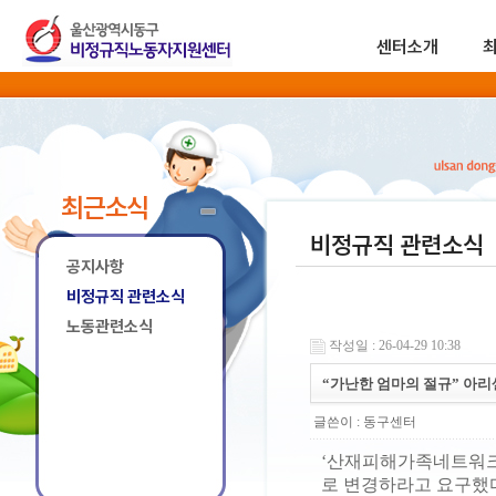
센터소개
최근소식
비정규직 관련소식
공지사항
비정규직 관련소식
노동관련소식
작성일 : 26-04-29 10:38
“가난한 엄마의 절규” 아리
글쓴이 :
동구센터
‘산재피해가족네트워크
로 변경하라고 요구했다