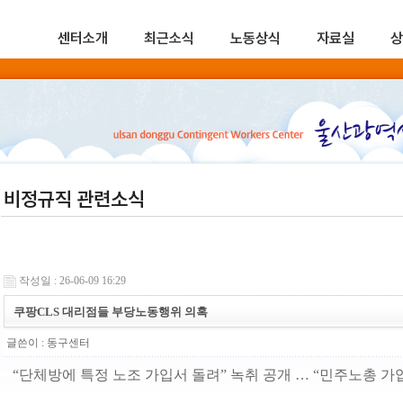
센터소개
최근소식
노동상식
자료실
상
비정규직 관련소식
작성일 : 26-06-09 16:29
쿠팡CLS 대리점들 부당노동행위 의혹
글쓴이 :
동구센터
“단체방에 특정 노조 가입서 돌려” 녹취 공개 … “민주노총 가