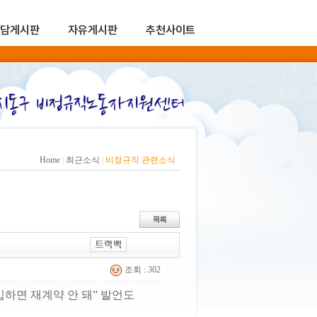
담게시판
자유게시판
추천사이트
Home
|
최근소식
|
비정규직 관련소식
조회 : 302
입하면 재계약 안 돼” 발언도