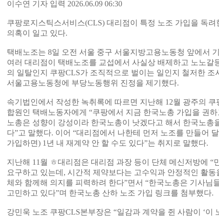
이수연 기자 입력 2026.06.09 06:30
쿠팡로지스틱스서비스(CLS) 대리점이 특정 노조 가입을 독
의혹이 일고 있다.
택배노조는 8일 오전 서울 중구 서울지방고용노동청 앞에서 기
여러 대리점이 택배노조를 교섭에서 사실상 배제하고 노노갈등
의 일탈인지 쿠팡CLS가 조직적으로 벌이는 일인지 철저한 조
서울고용노동청에 부당노동행위 진정을 제기했다.
속기법인에서 작성한 녹취록에 따르면 지난해 12월 광주의 쿠
합원인 택배노동자에게 “쿠팡에서 지금 한국노총 가입을 권하고
노총은 성향이 강성이라 한국노총이 낫겠다고 해서 한국노총을
다”고 말했다. 이어 “대리점에서 나한테 먼저 노조를 만들어 달
가입하면) 1년 내 재계약 안 할 수도 있다”는 취지로 말했다.
지난해 11월 ㅎ대리점은 대리점 과장 등이 단체 메신저방에 “민
요구하고 있는데, 시간적 제약보다는 고수익과 안정적인 활동을
체와 함께해 의지를 피력하려 한다”면서 “한국노총은 기사님들
고민하고 있다”며 한국노총 산하 노조 가입 링크를 첨부했다.
강민욱 노조 쿠팡CLS본부장은 “일감과 계약을 쥔 사람이 ‘이