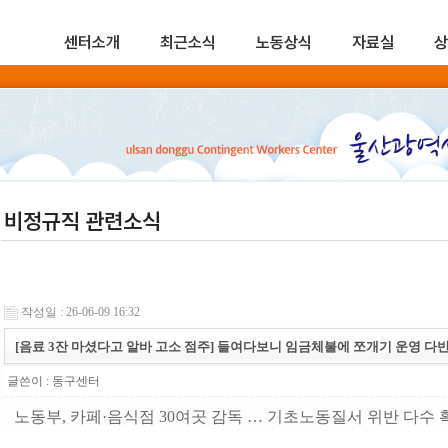
센터소개
최근소식
노동상식
자료실
상
비정규직 관련소식
작성일 : 26-06-09 16:32
[음료 3잔 마셨다고 알바 고소 점주] 들여다보니 임금체불에 쪼개기 운영 다
글쓴이 :
동구센터
노동부, 카페·음식점 30여곳 감독 … 기초노동질서 위반 다수 