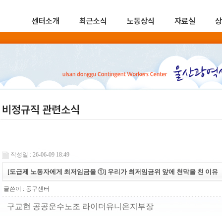
센터소개
최근소식
노동상식
자료실
상
비정규직 관련소식
작성일 : 26-06-09 18:49
[도급제 노동자에게 최저임금을 ①] 우리가 최저임금위 앞에 천막을 친 이유
글쓴이 :
동구센터
구교현 공공운수노조 라이더유니온지부장