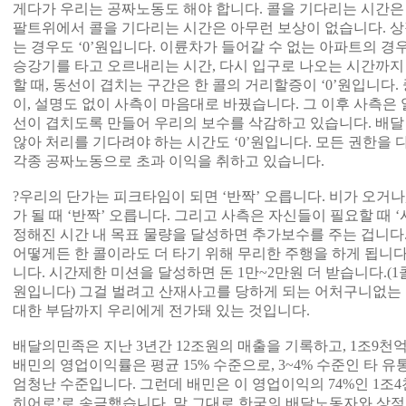
게다가 우리는 공짜노동도 해야 합니다. 콜을 기다리는 시간은 ‘
팔트위에서 콜을 기다리는 시간은 아무런 보상이 없습니다. 상
는 경우도 ‘0’원입니다. 이륜차가 들어갈 수 없는 아파트의 경
승강기를 타고 오르내리는 시간, 다시 입구로 나오는 시간까지 모
할 때, 동선이 겹치는 구간은 한 콜의 거리할증이 ‘0’원입니다
이, 설명도 없이 사측이 마음대로 바꿨습니다. 그 이후 사측은
선이 겹치도록 만들어 우리의 보수를 삭감하고 있습니다. 배달
않아 처리를 기다려야 하는 시간도 ‘0’원입니다. 모든 권한을 
각종 공짜노동으로 초과 이익을 취하고 있습니다.
?우리의 단가는 피크타임이 되면 ‘반짝’ 오릅니다. 비가 오거나
가 될 때 ‘반짝’ 오릅니다. 그리고 사측은 자신들이 필요할 때 
정해진 시간 내 목표 물량을 달성하면 추가보수를 주는 겁니다. 
어떻게든 한 콜이라도 더 타기 위해 무리한 주행을 하게 됩니다
니다. 시간제한 미션을 달성하면 돈 1만~2만원 더 받습니다.(
원입니다) 그걸 벌려고 산재사고를 당하게 되는 어처구니없는 
대한 부담까지 우리에게 전가돼 있는 것입니다.
배달의민족은 지난 3년간 12조원의 매출을 기록하고, 1조9
배민의 영업이익률은 평균 15% 수준으로, 3~4% 수준인 타
엄청난 수준입니다. 그런데 배민은 이 영업이익의 74%인 1조
히어로’로 송금했습니다. 말 그대로 한국의 배달노동자와 상