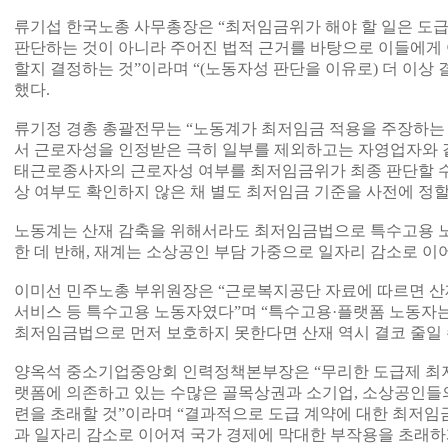
류기섭 한국노총 사무총장은 “최저임금위가 해야 할 일은 도
판단하는 것이 아니라 주어진 법적 근거를 바탕으로 이들에게
할지 결정하는 것”이라며 “(노동자성 판단을 이유로) 더 이상 
했다.
류기정 경총 총괄전무는 “노동계가 최저임금 적용을 주장하
서 근로자성을 인정받은 극히 일부를 제외하고는 자영업자와 
태근로종사자의 근로자성 여부를 최저임금위가 최종 판단할 수
상 여부도 확인하지 않은 채 별도 최저임금 기준을 사전에 정할
노동계는 산재 감축을 위해서라도 최저임금법으로 특수고용 
한 데 반해, 재계는 소상공인 부담 가중으로 일자리 감소로 이
이미선 민주노총 부위원장은 “근로복지공단 자료에 따르면 산재 
서비스 등 특수고용 노동자였다”며 “특수고용·플랫폼 노동자
최저임금법으로 먼저 보호하지 못한다면 산재 역시 결코 줄일 
양옥석 중소기업중앙회 인력정책본부장은 “무리한 도급제 최저
랫폼에 의존하고 있는 수많은 골목상권과 소기업, 소상공인들
련을 초래할 것”이라며 “결과적으로 도급 계약에 대한 최저
과 일자리 감소로 이어져 국가 경제에 막대한 부작용을 초래하