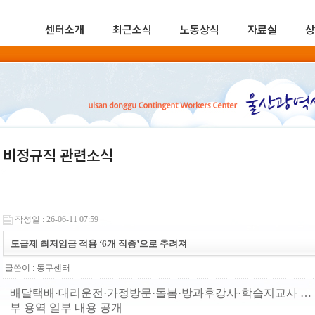
센터소개
최근소식
노동상식
자료실
상
비정규직 관련소식
작성일 : 26-06-11 07:59
도급제 최저임금 적용 ‘6개 직종’으로 추려져
글쓴이 :
동구센터
배달택배·대리운전·가정방문·돌봄·방과후강사·학습지교사 … 
부 용역 일부 내용 공개