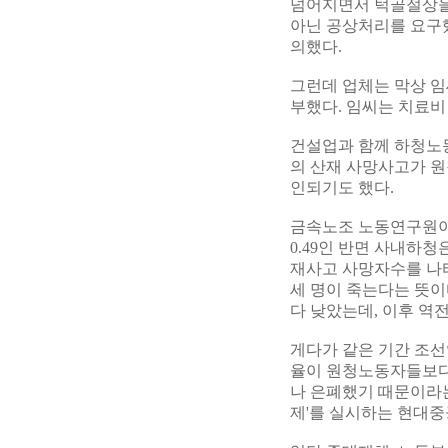
넘어지면서 턱골절상을
아닌 공상처리를 요구했
의했다.
그런데 업체는 막상 임
부했다. 임씨는 치료비
건설업과 함께 하청노
의 산재 사망사고가 원
인되기도 했다.
금속노조 노동연구원이 
0.49인 반면 사내하청
재사고 사망자수를 나타
세 명이 죽는다는 뜻이다
다 낮았는데, 이후 역
게다가 같은 기간 조
율이 원청노동자들보다
나 은폐했기 때문이라는
제'를 실시하는 현대중