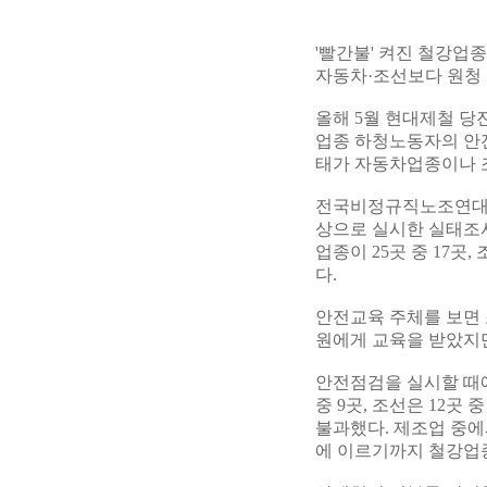
'빨간불' 켜진 철강업
자동차·조선보다 원청
올해 5월 현대제철 
업종 하청노동자의 안
태가 자동차업종이나 
전국비정규직노조연대회의
상으로 실시한 실태조
업종이 25곳 중 17곳
다.
안전교육 주체를 보면 
원에게 교육을 받았지만
안전점검을 실시할 때에
중 9곳, 조선은 12곳
불과했다. 제조업 중
에 이르기까지 철강업