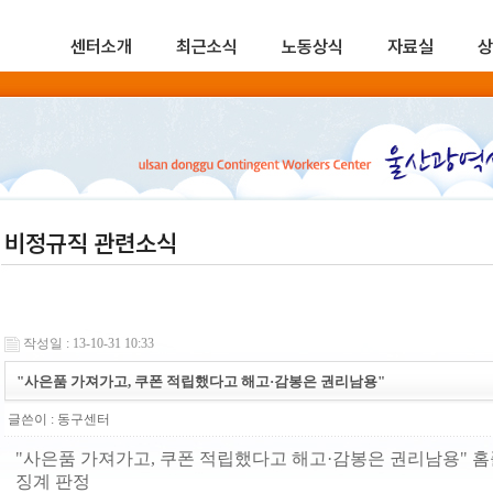
센터소개
최근소식
노동상식
자료실
상
비정규직 관련소식
작성일 : 13-10-31 10:33
"사은품 가져가고, 쿠폰 적립했다고 해고·감봉은 권리남용"
글쓴이 :
동구센터
"사은품 가져가고, 쿠폰 적립했다고 해고·감봉은 권리남용" 홈
징계 판정